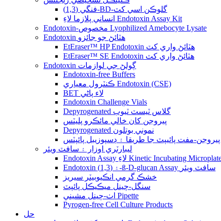
فنگي (1,3)-BD-گلوڪن اسي کٽ
انساني پلازما لاءِ Endotoxin Assay Kit
Endotoxin-مخصوص Lyophilized Amebocyte Lysate
Endotoxin هٽائڻ جو جائزو
EtEraser™ HP Endotoxin هٽائڻ واري کٽ
EtEraser™ SE Endotoxin هٽائڻ واري کٽ
Endotoxin ڳولڻ جي لوازمات
Endotoxin-free Buffers
ڪنٽرول معياري Endotoxin (CSE)
BET لاء پاڻي
Endotoxin Challenge Vials
Depyrogenated گلاس ٽيسٽ ٽيوب
پيروجن کان خالي مائڪرو پليٽس
Depyrogenated نموني بوتلون
پيروجن-مفت پائيپٽ جا طريقا ۽ ڊسپوزيبل پائپٽس
ليبارٽري اوزار ۽ سافٽ ويئر
Endotoxin Assay لاءِ Kinetic Incubat
Endotoxin ۽ (1,3)-ß-D-glucan Assay سافٽ ويئر
خشڪ گرمي انڪيوبيٽر سيريز
سنگل-چينل ميڪيڪل پائپٽ
اٺ-چينل مشيني Pipette
Pyrogen-free Cell Culture Products
حل