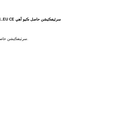
td.
.
EU CE سرٽيفڪيشن حاصل ڪيو آهي
اپريل 2022 ۾، Xiamen Bioendo Technology Co., Ltd. پاران تيار ڪيل (1-3)-β-D-Glucan Detection Kit (Kinetic Chromogenic Method) EU CE سرٽيفڪيشن حاصل ڪري چڪو آهي.