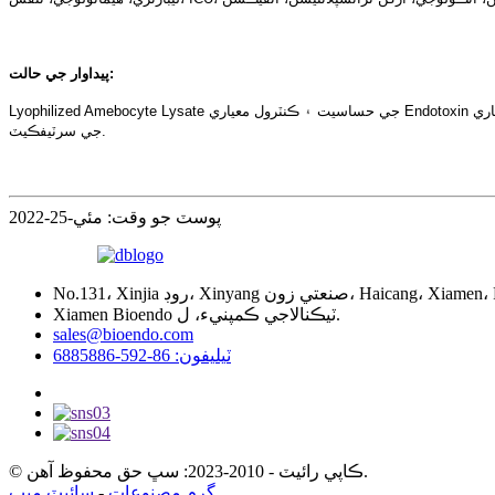
پيداوار جي حالت:
Lyophilized Amebocyte Lysate جي حساسيت ۽ ڪنٽرول معياري Endotoxin جي طاقت يو ايس پي ريفرنس معياري Endotoxin جي خلاف سمجهيا ويا آهن.Lyophilized Amebocyte Lysate reagent kits پيداوار جي هدايتن سان گڏ ايندا آهن، تجزيو
جي سرٽيفڪيٽ.
پوسٽ جو وقت: مئي-25-2022
Xiamen Bioendo ٽيڪنالاجي ڪمپنيء، ل.
sales@bioendo.com
ٽيليفون: 86-592-6885886
© ڪاپي رائيٽ - 2010-2023: سڀ حق محفوظ آهن.
سائيٽ ميپ
-
گرم مصنوعات