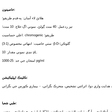
خاصيتون:
هلائڻ لاء آسان: ٻه-قدم طريقو؛
تيز ردعمل: 40 منٽ ڳولڻ، نموني اڳ-علاج: 10 منٽ؛
اعلي حساسيت: chromogenic طريقو؛
سٺي خاصيت: انتهائي مخصوص (1-3) -β-D-گلوڪن؛
ننڍي نموني مقدار: 10 μL.
امتحان جي حد: 25-1000 pg/ml
ڪلينڪ ايپليڪيشن:
طبي شعبا: