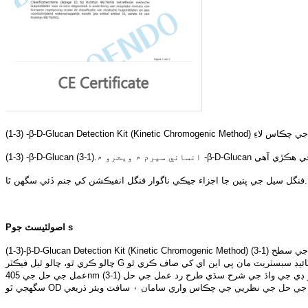
(1-3) -β-D-Glucan Detection Kit (Kinetic Chrom
(1-3) -β-D-Glucan م ۾ ويٽرو ۾.(1-3
فنگل سيل جي ڀتين جا اجزاء جيڪي ناگوار فنگل انفيڪشن کي جنم ڏئي سگھن ٿا.
P
اصول
ٽيسٽ جو s
(1-3)-β-D-Glucan Detection Kit (Kinetic Chromogenic Method) قدمن جي سطح (1-3)-β-D-Glucan kinetic chromogenic طريقي سان.امتحان تي مبني آهي ترميمي عنصر جي رستي جي ايمبوسائيٽ ليسيٽ (AL).(1-3)-β-D-Glucan فيڪٽر G کي
چالو ڪري ٿو، چالو ٿيل فيڪٽر G غير فعال پروڪلوٽنگ اينزائم کي فعال ڪلوٽنگ اينزائم ۾ تبديل ڪري ٿو، جيڪو بدلي ۾ ڪروموجنڪ پيپٽائيڊ سبسٽريٽ مان پي اين اي کي صاف ڪري ٿو.pNA هڪ ڪروموفور آهي جيڪو 405 nm تي جذب ٿئي ٿو.رد
عمل جي حل جي 405nm تي او ڊي جي واڌ جي شرح سڌي طرح رد عمل جي حل (1-3) -β-D-Glucan جي ڪنسنٽريشن سان متناسب آهي.رد عمل جي حل ۾ (1-3) -β-D-Glucan جي ڪنسنٽريشن کي معياري وکر جي حساب سان حساب ڪري