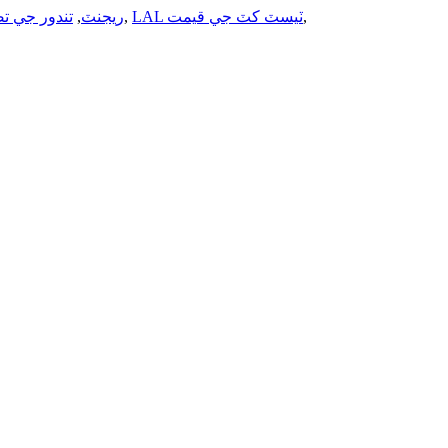
تندور جي تصد
,
LAL ريجنٽ
,
LAL ٽيسٽ کٽ جي قيمت
,