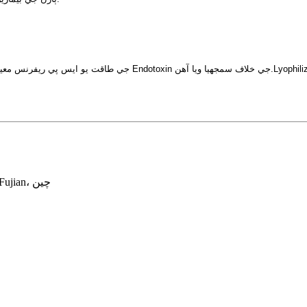
No.131، Xinjia روڊ، Xinyang صنعتي زون، Haicang، Xiamen، Fujian، چين