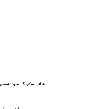
ابتدائي اسڪريننگ، معاون تشخيص، ھدايت واري دوا، اثرائتي تشخيص، متحرڪ نگراني، ۽ بيماري ڪورس جي نگراني.
ليبارٽري، هيماتولوجي، تنفس، ICU، ٻارن جي بيمارين، آنڪولوجي، آرگن ٽرانسپلانٽيشن، انفيڪشن.