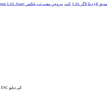
پيروجن مفت ٽپ باڪس
,
Kinetic chromogenic LAL Assay کٽ
,
يق لاءِ ڊيٽا لاگر
ڳولهڻ لاءِ داخل ڪريو يا بند ڪرڻ لاءِ ESC کي دٻايو