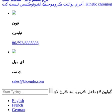
آخري پوائنٽ ڪروموجنڪ اينڊوٽوڪسين ٽيسٽ کٽ
,
فون
ٽيليفون
86-592-6885886
اي ميل
اي ميل
sales@bioendo.com
English
French
German