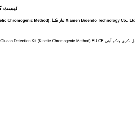
ٽيسٽ کٽ س
(1-3)-β-D-Glucan Detection Kit (Kinetic Chromogenic Method) تيار ڪيل Xiamen Bioendo Technology Co., L