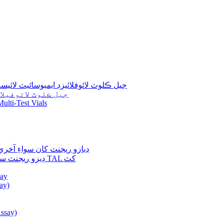
جيل ڪلوٽ لائوفلائيزڊ ايمبوسائيٽ لا
جيل ڪلوٽ لائوفيل
ulti-Test Vials
ڊيازو ريجنٽ کان سواءِ آخ
ڊيزو ريجنٽ سان آخري پوائنٽ ڪروموجنڪ اينڊوٽوڪسين ٽيسٽ TAL کٽ
say
ay)
ic Assay)