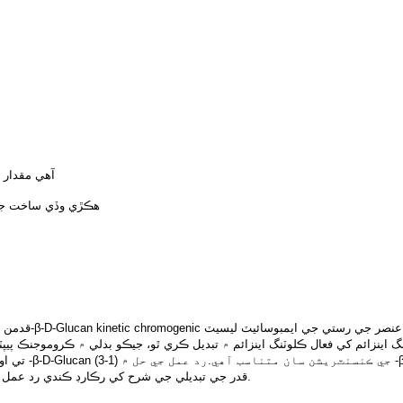
ogenic Method) آهي مقدار جي چڪاس لاءِ
انساني سير) -β-D-Glucan ھڪڙي وڏي ساخت جي ھڪڙي آھي
سگهجي ٿو OD قدر جي تبديلي جي شرح کي رڪارڊ ڪندي رد عمل جي حل جي نظريي جي چڪاس واري سامان ۽ سافٽ ويئر ذريعي.