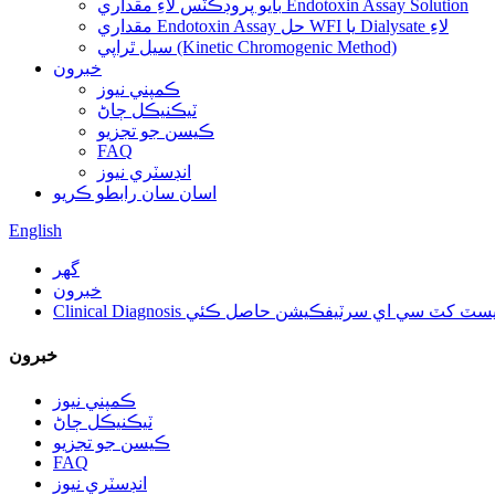
بايو پروڊڪٽس لاءِ مقداري Endotoxin Assay Solution
مقداري Endotoxin Assay حل WFI يا Dialysate لاءِ
سيل ٿراپي (Kinetic Chromogenic Method)
خبرون
ڪمپني نيوز
ٽيڪنيڪل ڄاڻ
ڪيسن جو تجزيو
FAQ
انڊسٽري نيوز
اسان سان رابطو ڪريو
English
گهر
خبرون
Clinical Diagnosis سٽ کٽ سي اي سرٽيفڪيشن حاصل ڪئي
خبرون
ڪمپني نيوز
ٽيڪنيڪل ڄاڻ
ڪيسن جو تجزيو
FAQ
انڊسٽري نيوز